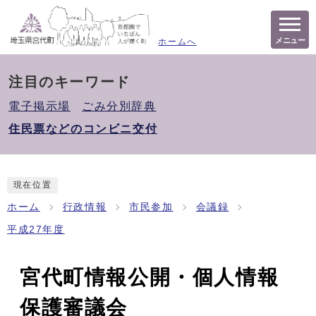
メニュー
ホームへ
注目のキーワード
電子掲示場
ごみ分別辞典
住民票などのコンビニ交付
現在位置
ホーム
行政情報
市民参加
会議録
平成27年度
宮代町情報公開・個人情報
保護審議会