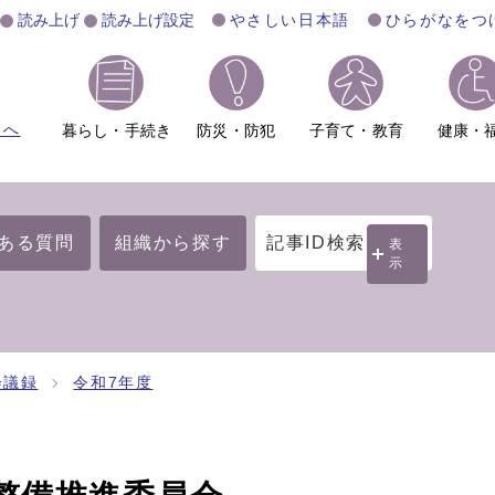
読み上げ
読み上げ設定
やさしい日本語
ひらがなをつ
ムへ
暮らし・手続き
防災・防犯
子育て・教育
健康・
ある質問
組織から探す
記事ID検索
表
示
会議録
令和7年度