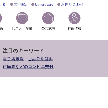
ける
文字設定
Language
お問い合わせ
福祉
しごと・産業
公共施設
行政情報
注目のキーワード
電子掲示場
ごみ分別辞典
住民票などのコンビニ交付