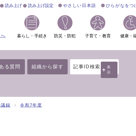
読み上げ
読み上げ設定
やさしい日本語
ひらがなをつ
ムへ
暮らし・手続き
防災・防犯
子育て・教育
健康・
ある質問
組織から探す
記事ID検索
表
示
会議録
令和7年度