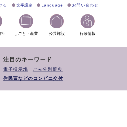
ける
文字設定
Language
お問い合わせ
福祉
しごと・産業
公共施設
行政情報
注目のキーワード
電子掲示場
ごみ分別辞典
住民票などのコンビニ交付