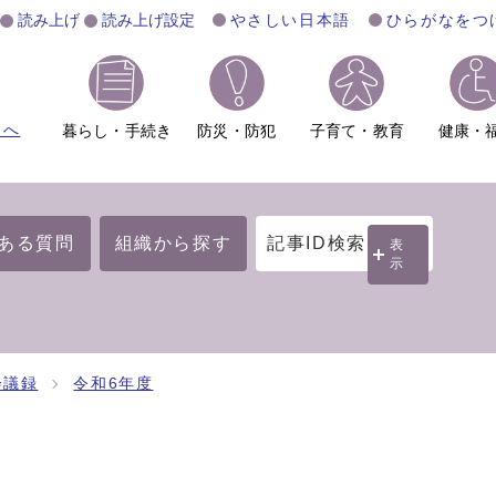
読み上げ
読み上げ設定
やさしい日本語
ひらがなをつ
ムへ
暮らし・手続き
防災・防犯
子育て・教育
健康・
ある質問
組織から探す
記事ID検索
表
示
会議録
令和6年度