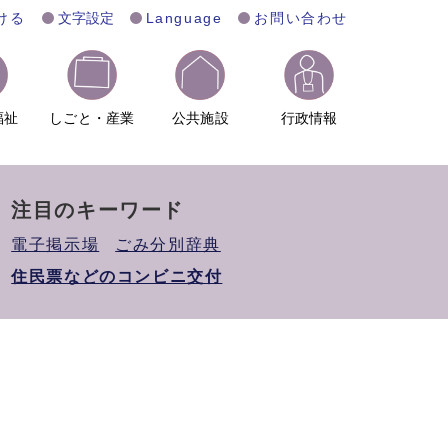
ける
文字設定
Language
お問い合わせ
福祉
しごと・産業
公共施設
行政情報
注目のキーワード
電子掲示場
ごみ分別辞典
住民票などのコンビニ交付