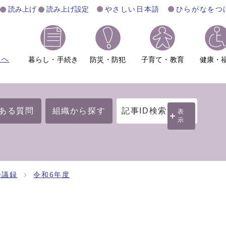
読み上げ
読み上げ設定
やさしい日本語
ひらがなをつ
ムへ
暮らし・手続き
防災・防犯
子育て・教育
健康・
ある質問
組織から探す
記事ID検索
表
示
会議録
令和6年度