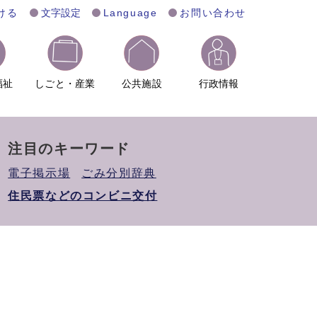
ける
文字設定
Language
お問い合わせ
福祉
しごと・産業
公共施設
行政情報
注目のキーワード
電子掲示場
ごみ分別辞典
住民票などのコンビニ交付