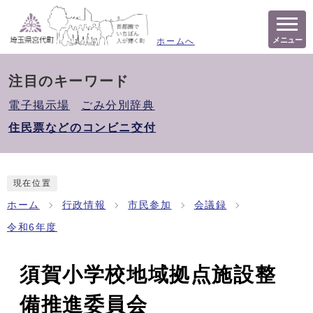
メニュー
ホームへ
注目のキーワード
電子掲示場
ごみ分別辞典
住民票などのコンビニ交付
現在位置
ホーム
行政情報
市民参加
会議録
令和6年度
須賀小学校地域拠点施設整
備推進委員会