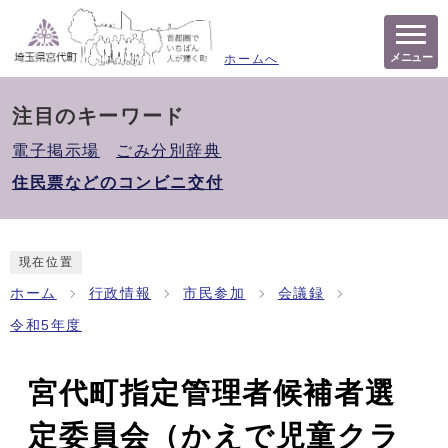
メニュー
ホームへ
注目のキーワード
電子掲示場
ごみ分別辞典
住民票などのコンビニ交付
現在位置
ホーム
行政情報
市民参加
会議録
令和5年度
宮代町指定管理者候補者選
定委員会（かえで児童クラ