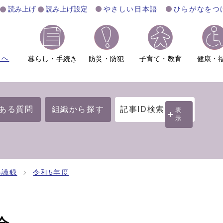
読み上げ
読み上げ設定
やさしい日本語
ひらがなをつ
ムへ
暮らし・手続き
防災・防犯
子育て・教育
健康・
ある質問
組織から探す
記事ID検索
表
示
会議録
令和5年度