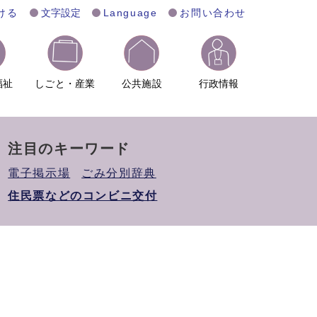
ける
文字設定
Language
お問い合わせ
福祉
しごと・産業
公共施設
行政情報
注目のキーワード
電子掲示場
ごみ分別辞典
住民票などのコンビニ交付