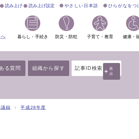
読み上げ
読み上げ設定
やさしい日本語
ひらがなをつ
ムへ
暮らし・手続き
防災・防犯
子育て・教育
健康・
ある質問
組織から探す
記事ID検索
表
示
会議録
平成28年度