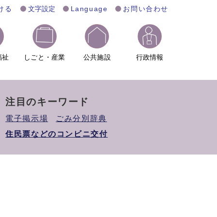
ける
文字設定
Language
お問い合わせ
福祉
しごと・産業
公共施設
行政情報
注目のキーワード
電子掲示場
ごみ分別辞典
住民票などのコンビニ交付