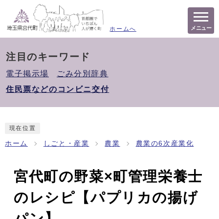
メニュー
ホームへ
注目のキーワード
電子掲示場
ごみ分別辞典
住民票などのコンビニ交付
現在位置
ホーム
しごと・産業
農業
農業の6次産業化
宮代町の野菜×町管理栄養士
のレシピ【パプリカの揚げ
パン】