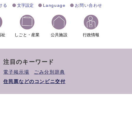
ける
文字設定
Language
お問い合わせ
福祉
しごと・産業
公共施設
行政情報
注目のキーワード
電子掲示場
ごみ分別辞典
住民票などのコンビニ交付