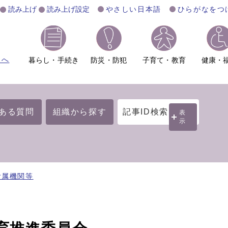
読み上げ
読み上げ設定
やさしい日本語
ひらがなをつ
ムへ
暮らし・手続き
防災・防犯
子育て・教育
健康・
ある質問
組織から探す
記事ID検索
表
示
附属機関等