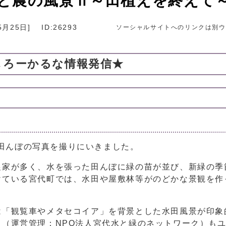
と農の風景Ⅱ～田植えを終えて
5月25日
]
ID:26293
ソーシャルサイトへのリンクは別ウ
しろーかるな情報発信★
た田んぼの写真を撮りにいきました。
家が多く、水を張った田んぼに緑の苗が並び、新緑の季
けている宮代町では、水田や屋敷林等がのどかな景観を作
「観覧車やメタセコイア」を背景とした水田風景が印象
（運営管理：NPO法人宮代水と緑のネットワーク）も