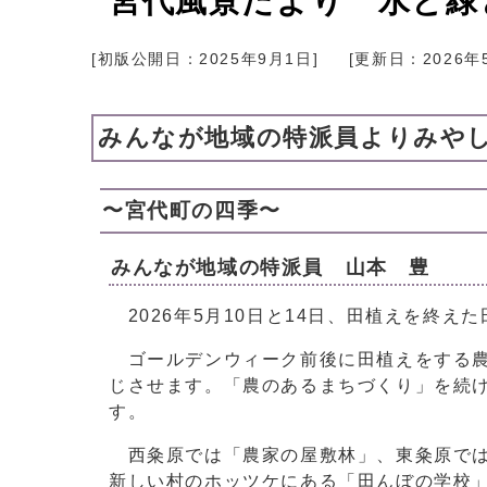
宮代風景だより 水と緑
[初版公開日：
2025年9月1日
]
[更新日：
2026年
みんなが地域の特派員よりみや
〜宮代町の四季〜
みんなが地域の特派員 山本 豊
2026年5月10日と14日、田植えを終え
ゴールデンウィーク前後に田植えをする農
じさせます。「農のあるまちづくり」を続
す。
西粂原では「農家の屋敷林」、東粂原では
新しい村のホッツケにある「田んぼの学校」