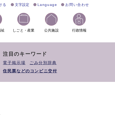
ける
文字設定
Language
お問い合わせ
福祉
しごと・産業
公共施設
行政情報
注目のキーワード
電子掲示場
ごみ分別辞典
住民票などのコンビニ交付