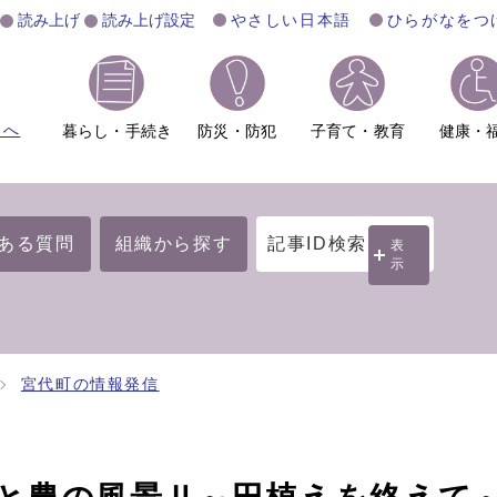
読み上げ
読み上げ設定
やさしい日本語
ひらがなをつ
ムへ
暮らし・手続き
防災・防犯
子育て・教育
健康・
ある質問
組織から探す
記事ID検索
表
示
宮代町の情報発信