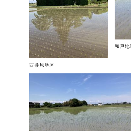
和戸地
西粂原地区