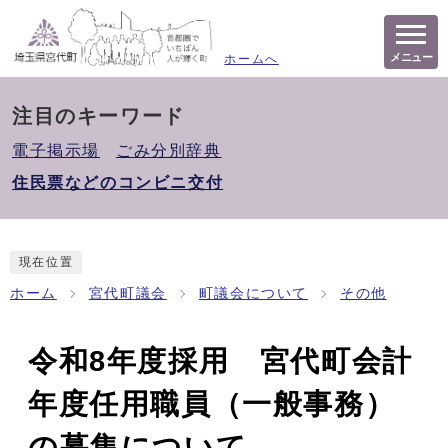
メニュー
ホームへ
注目のキーワード
電子掲示場
ごみ分別辞典
住民票などのコンビニ交付
現在位置
ホーム
宮代町議会
町議会について
その他
令和8年度採用 宮代町会計
年度任用職員（一般事務）
の募集について