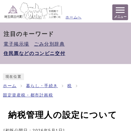
メニュー
ホームへ
注目のキーワード
電子掲示場
ごみ分別辞典
住民票などのコンビニ交付
現在位置
ホーム
暮らし・手続き
税
固定資産税・都市計画税
納税管理人の設定について
[初版公開日：
2026年5月1日
]