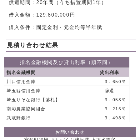
償還期間：20年間（うち措置期間1年）
借入金額：129,800,000円
借入条件：固定金利・元金均等半年賦
見積り合わせ結果
指名金融機関及び貸出利率（順不同）
指名金融機関
貸出利率
川口信用金庫
3．650％
埼玉縣信用金庫
辞退
埼玉りそな銀行【落札】
3．053％
南彩農業協同組合
3．215％
武蔵野銀行
3．498％
お問い合わせ
宮代町役場 まちづくり建設課 上下水道室