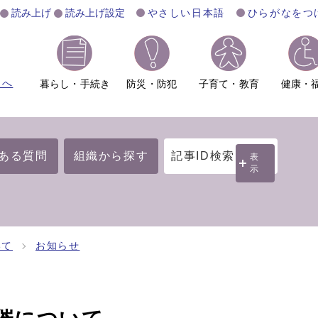
読み上げ
読み上げ設定
やさしい日本語
ひらがなをつ
ムへ
暮らし・手続き
防災・防犯
子育て・教育
健康・
ある質問
組織から探す
記事ID検索
表
示
いて
お知らせ