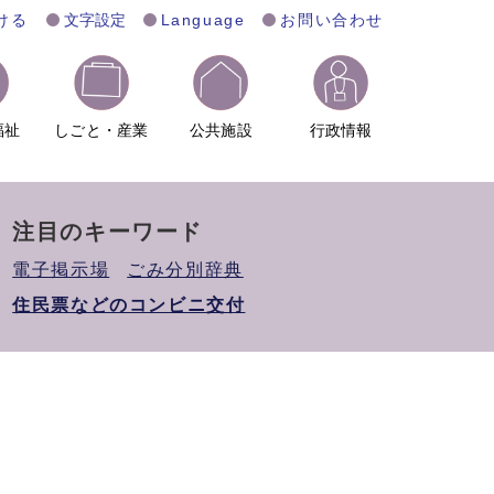
ける
文字設定
Language
お問い合わせ
福祉
しごと・産業
公共施設
行政情報
注目のキーワード
電子掲示場
ごみ分別辞典
住民票などのコンビニ交付