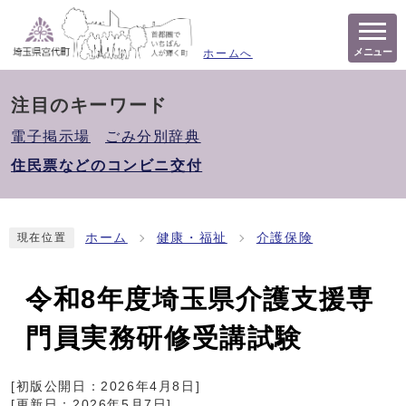
メニュー
ホームへ
注目のキーワード
電子掲示場
ごみ分別辞典
住民票などのコンビニ交付
ホーム
健康・福祉
介護保険
現在位置
令和8年度埼玉県介護支援専
門員実務研修受講試験
[初版公開日：
2026年4月8日
]
[更新日：
2026年5月7日
]