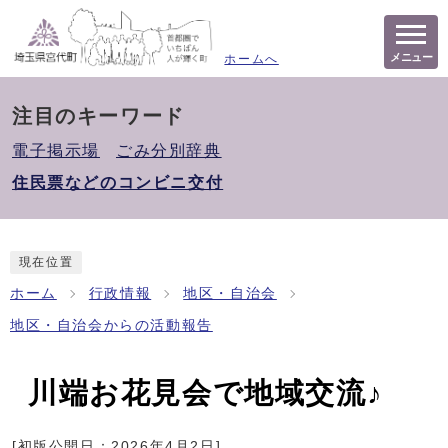
メニュー
ホームへ
注目のキーワード
電子掲示場
ごみ分別辞典
住民票などのコンビニ交付
現在位置
ホーム
行政情報
地区・自治会
地区・自治会からの活動報告
川端お花見会で地域交流♪
[初版公開日：
2026年4月2日
]