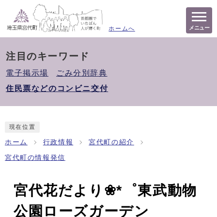
メニュー
ホームへ
注目のキーワード
電子掲示場
ごみ分別辞典
住民票などのコンビニ交付
現在位置
ホーム
行政情報
宮代町の紹介
宮代町の情報発信
宮代花だより❀*゜東武動物
公園ローズガーデン