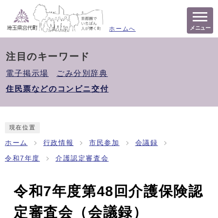
メニュー
ホームへ
注目のキーワード
電子掲示場
ごみ分別辞典
住民票などのコンビニ交付
現在位置
ホーム
行政情報
市民参加
会議録
令和7年度
介護認定審査会
令和7年度第48回介護保険認
定審査会（会議録）