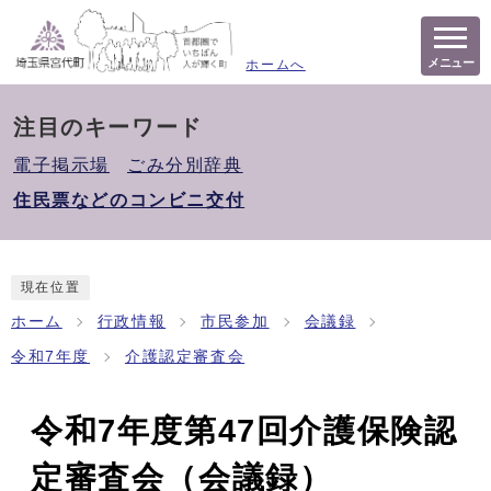
メニュー
ホームへ
注目のキーワード
電子掲示場
ごみ分別辞典
住民票などのコンビニ交付
現在位置
ホーム
行政情報
市民参加
会議録
令和7年度
介護認定審査会
令和7年度第47回介護保険認
定審査会（会議録）