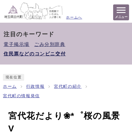
メニュー
ホームへ
注目のキーワード
電子掲示場
ごみ分別辞典
住民票などのコンビニ交付
現在位置
ホーム
行政情報
宮代町の紹介
宮代町の情報発信
宮代花だより❀*゜桜の風景
V