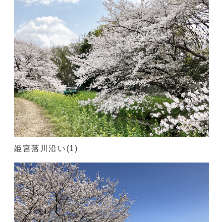
姫宮落川沿い(1)