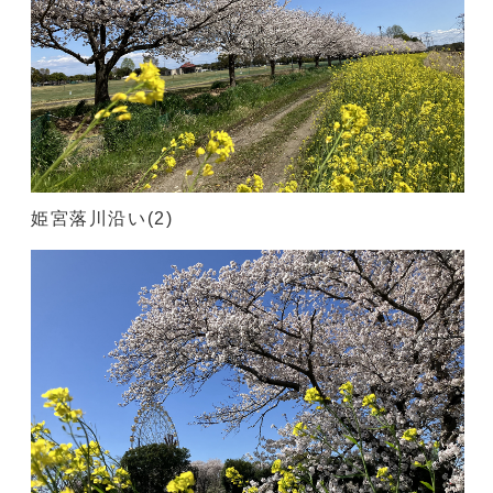
姫宮落川沿い(2)