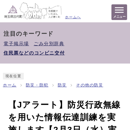
メニュー
ホームへ
注目のキーワード
電子掲示場
ごみ分別辞典
住民票などのコンビニ交付
現在位置
ホーム
防災・防犯
防災
その他の防災
【Jアラート】防災行政無線
を用いた情報伝達訓練を実
施します【2月3日（水）実