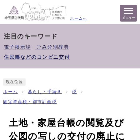
メニュー
ホームへ
注目のキーワード
電子掲示場
ごみ分別辞典
住民票などのコンビニ交付
現在位置
ホーム
暮らし・手続き
税
固定資産税・都市計画税
土地・家屋台帳の閲覧及び
公図の写しの交付の廃止に