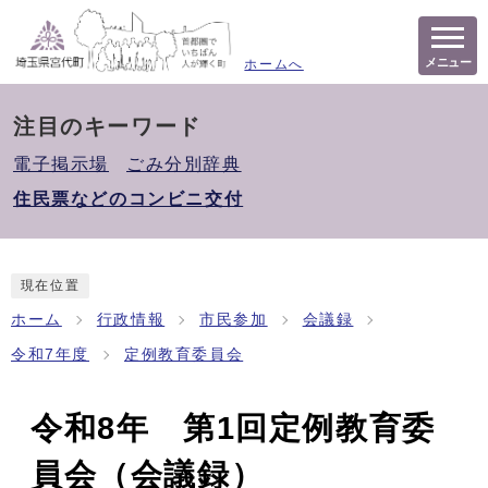
メニュー
ホームへ
注目のキーワード
電子掲示場
ごみ分別辞典
住民票などのコンビニ交付
現在位置
ホーム
行政情報
市民参加
会議録
令和7年度
定例教育委員会
令和8年 第1回定例教育委
員会（会議録）