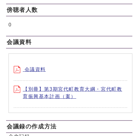
傍聴者人数
0
会議資料
会議資料
【別冊】第3期宮代町教育大綱・宮代町教
育振興基本計画（案）
会議録の作成方法