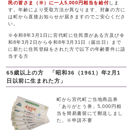
民の皆さま（※）に一人5,000円相当を給付
しま
す。年齢により受取方法が異なります、対象の方に
は町から直接お知らせが届きますのでご安心くださ
い。
※令和8年3月1日に宮代町に住民票がある方及び令
和8年3月2日から令和8年3月31日（届出日）まで
に新たに住民登録をされた方で以下の年齢要件に該
当する方
65歳以上の方 「昭和36（1961）年2月1
日以前に生まれた方」
町から宮代町ご当地商品券
「ありがとう券」5,000円相
当を簡易書留にて郵送しまし
た。※申請不要