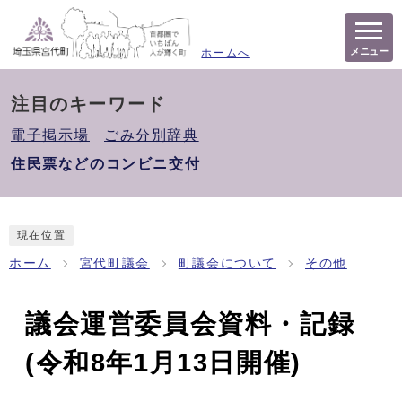
メニュー
ホームへ
注目のキーワード
電子掲示場
ごみ分別辞典
住民票などのコンビニ交付
現在位置
ホーム
宮代町議会
町議会について
その他
議会運営委員会資料・記録
(令和8年1月13日開催)