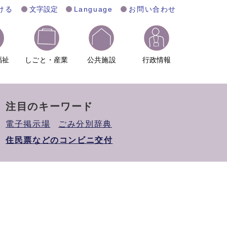
ける
文字設定
Language
お問い合わせ
福祉
しごと・産業
公共施設
行政情報
注目のキーワード
電子掲示場
ごみ分別辞典
住民票などのコンビニ交付