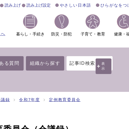
読み上げ
読み上げ設定
やさしい日本語
ひらがなをつ
ムへ
暮らし・手続き
防災・防犯
子育て・教育
健康・
ある質問
組織から探す
記事ID検索
表
示
会議録
令和7年度
定例教育委員会