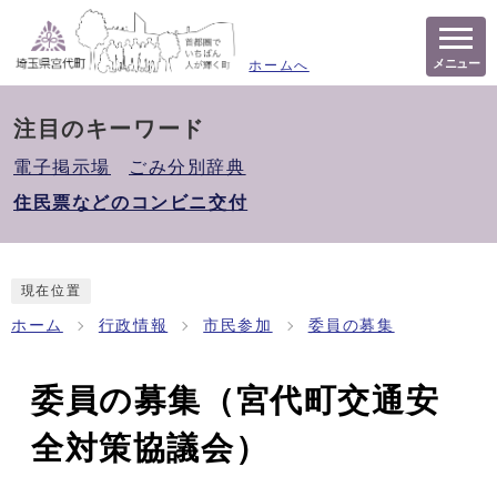
メニュー
ホームへ
注目のキーワード
電子掲示場
ごみ分別辞典
住民票などのコンビニ交付
現在位置
ホーム
行政情報
市民参加
委員の募集
委員の募集（宮代町交通安
全対策協議会）