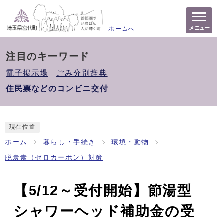
メニュー
ホームへ
注目のキーワード
電子掲示場
ごみ分別辞典
住民票などのコンビニ交付
現在位置
ホーム
暮らし・手続き
環境・動物
脱炭素（ゼロカーボン）対策
【5/12～受付開始】節湯型
シャワーヘッド補助金の受