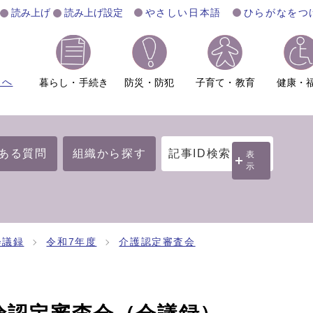
読み上げ
読み上げ設定
やさしい日本語
ひらがなをつ
ムへ
暮らし・手続き
防災・防犯
子育て・教育
健康・
ある質問
組織から探す
記事ID検索
表
示
会議録
令和7年度
介護認定審査会