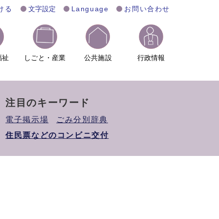
ける
文字設定
Language
お問い合わせ
福祉
しごと・産業
公共施設
行政情報
注目のキーワード
電子掲示場
ごみ分別辞典
住民票などのコンビニ交付