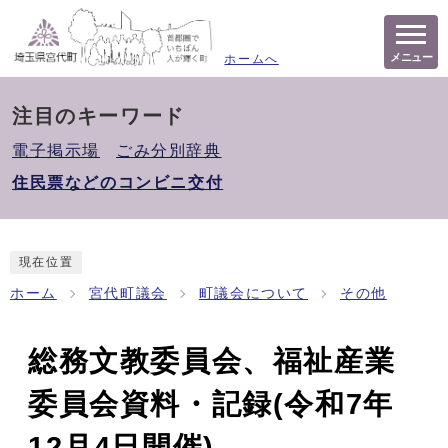
メニュー
ホームへ
注目のキーワード
電子掲示場
ごみ分別辞典
住民票などのコンビニ交付
現在位置
ホーム
宮代町議会
町議会について
その他
総務文教委員会、福祉産業
委員会資料・記録(令和7年
12月4日開催)