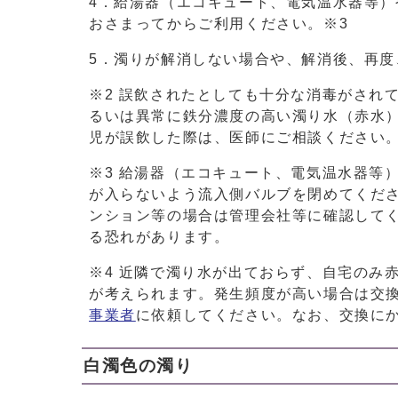
4．給湯器（エコキュート、電気温水器等
おさまってからご利用ください。※3
5．濁りが解消しない場合や、解消後、再度
※2 誤飲されたとしても十分な消毒がされ
るいは異常に鉄分濃度の高い濁り水（赤水
児が誤飲した際は、医師にご相談ください
※3 給湯器（エコキュート、電気温水器等
が入らないよう流入側バルブを閉めてくだ
ンション等の場合は管理会社等に確認して
る恐れがあります。
※4 近隣で濁り水が出ておらず、自宅のみ
が考えられます。発生頻度が高い場合は交
事業者
に依頼してください。なお、交換に
白濁色の濁り