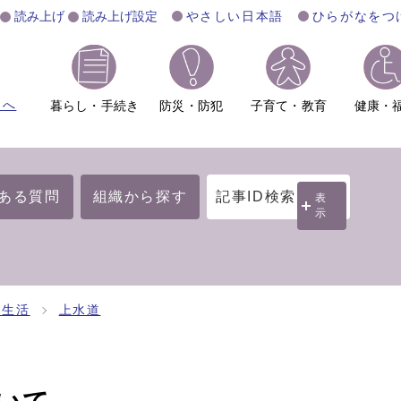
読み上げ
読み上げ設定
やさしい日本語
ひらがなをつ
ムへ
暮らし・手続き
防災・防犯
子育て・教育
健康・
ある質問
組織から探す
記事ID検索
表
示
・生活
上水道