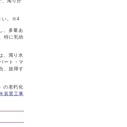
で、濁りが
さい。※4
し、多量あ
。特に乳幼
は、濁り水
パート・マ
合、故障す
）の老朽化
水装置工事