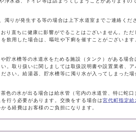
）や浄水器、トイレ等は詰まってしまうことがありますの
、濁りが発生する等の場合は上下水道室までご連絡くだ
ており直ちに健康に影響がでることはございません。ただ
）を飲用した場合は、嘔吐や下痢を催すことがございます
。
）や貯水槽等の水道水をためる施設（タンク）がある場合
さい。取り扱いに関しましては取扱説明書や設置業者、ア
ください。給湯器、貯水槽等に濁り水が入ってしまった場
赤茶色の水が出る場合は給水管（宅内の水道管、特に蛇口
換を行う必要があります。交換をする場合は
宮代町指定給
かかる経費はお客様のご負担になります。