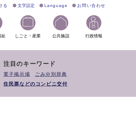
ける
文字設定
Language
お問い合わせ
福祉
しごと・産業
公共施設
行政情報
注目のキーワード
電子掲示場
ごみ分別辞典
住民票などのコンビニ交付