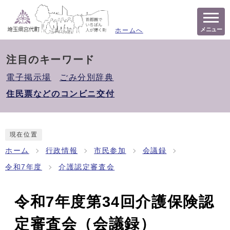
メニュー
ホームへ
注目のキーワード
電子掲示場
ごみ分別辞典
住民票などのコンビニ交付
現在位置
ホーム
行政情報
市民参加
会議録
令和7年度
介護認定審査会
令和7年度第34回介護保険認
定審査会（会議録）