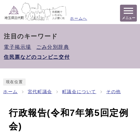
メニュー
ホームへ
注目のキーワード
電子掲示場
ごみ分別辞典
住民票などのコンビニ交付
現在位置
ホーム
宮代町議会
町議会について
その他
行政報告(令和7年第5回定例
会)