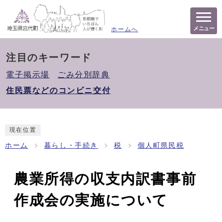
メニュー
ホームへ
注目のキーワード
電子掲示場
ごみ分別辞典
住民票などのコンビニ交付
現在位置
ホーム
暮らし・手続き
税
個人町県民税
農業所得の収支内訳書事前
作成会の実施について