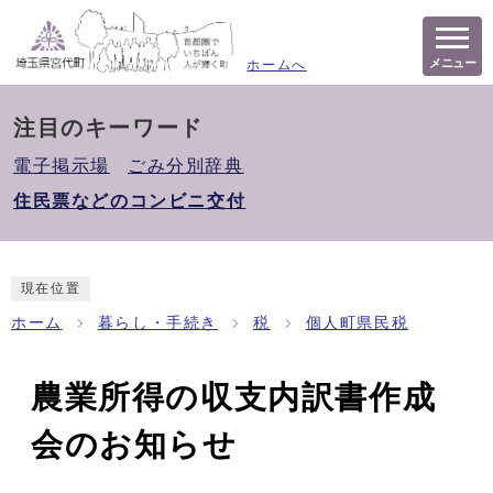
メニュー
ホームへ
注目のキーワード
電子掲示場
ごみ分別辞典
住民票などのコンビニ交付
現在位置
ホーム
暮らし・手続き
税
個人町県民税
農業所得の収支内訳書作成
会のお知らせ