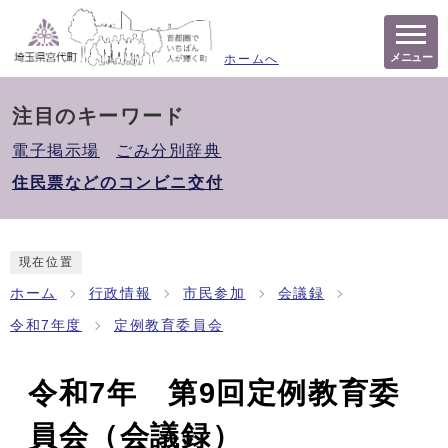
メニュー
ホームへ
注目のキーワード
電子掲示場
ごみ分別辞典
住民票などのコンビニ交付
現在位置
ホーム
行政情報
市民参加
会議録
令和7年度
定例教育委員会
令和7年 第9回定例教育委
員会（会議録）