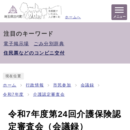
メニュー
ホームへ
注目のキーワード
電子掲示場
ごみ分別辞典
住民票などのコンビニ交付
現在位置
ホーム
行政情報
市民参加
会議録
令和7年度
介護認定審査会
令和7年度第24回介護保険認
定審査会（会議録）