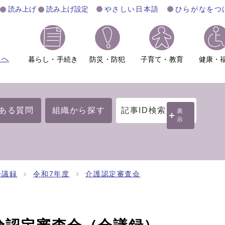
読み上げ
読み上げ設定
やさしい日本語
ひらがなをつ
ムへ
暮らし・手続き
防災・防犯
子育て・教育
健康・
ある質問
組織から探す
記事ID検索
表
示
会議録
令和7年度
介護認定審査会