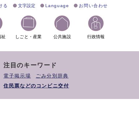
ける
文字設定
Language
お問い合わせ
福祉
しごと・産業
公共施設
行政情報
注目のキーワード
電子掲示場
ごみ分別辞典
住民票などのコンビニ交付