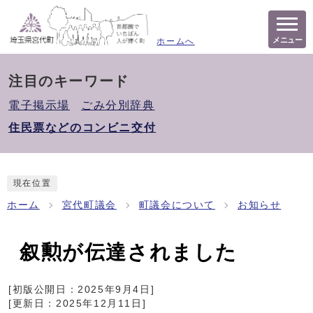
メニュー
ホームへ
注目のキーワード
電子掲示場
ごみ分別辞典
住民票などのコンビニ交付
現在位置
ホーム
宮代町議会
町議会について
お知らせ
叙勲が伝達されました
[初版公開日：
2025年9月4日
]
[更新日：
2025年12月11日
]