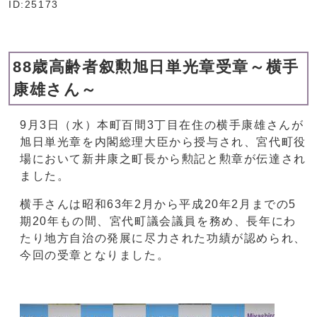
ID:25173
88歳高齢者叙勲旭日単光章受章～横手
康雄さん～
9月3日（水）本町百間3丁目在住の横手康雄さんが
旭日単光章を内閣総理大臣から授与され、宮代町役
場において新井康之町長から勲記と勲章が伝達され
ました。
横手さんは昭和63年2月から平成20年2月までの5
期20年もの間、宮代町議会議員を務め、長年にわ
たり地方自治の発展に尽力された功績が認められ、
今回の受章となりました。