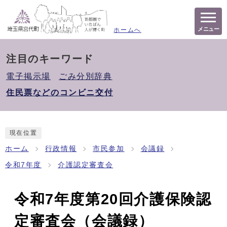
メニュー
ホームへ
注目のキーワード
電子掲示場
ごみ分別辞典
住民票などのコンビニ交付
現在位置
ホーム
行政情報
市民参加
会議録
令和7年度
介護認定審査会
令和7年度第20回介護保険認
定審査会（会議録）