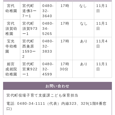
宮代
宮代町
0480-
17時
なし
11月1
幼稚園
道佛3ー
32-
日
7ー1
3640
宮代
宮代町
0480-
17時
なし
11月1
須賀幼
須賀973
34-
日
稚園
ー1
5265
宝光
宮代町
0480-
17時
あり
11月4
寺幼稚
西粂原
32-
日
園
1593ー
3833
2
姫宮
宮代町
0480-
17時
あり
11月1
成就院
宮東922
32-
30分
日
幼稚園
ー1
4599
お問い合わせ
宮代町役場子育て支援課こども保育担当
電話: 0480-34-1111（代表）内線323、329(1階8番窓
口)