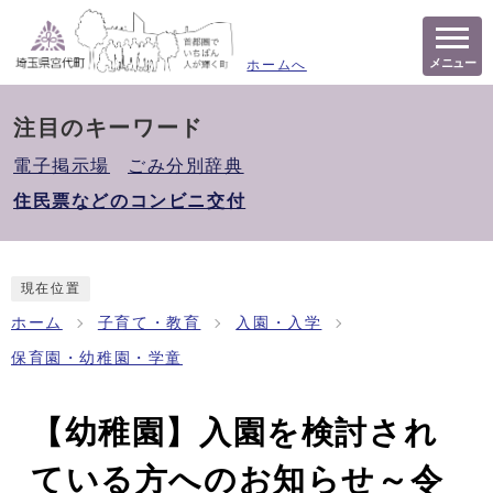
メニュー
ホームへ
注目のキーワード
電子掲示場
ごみ分別辞典
住民票などのコンビニ交付
現在位置
ホーム
子育て・教育
入園・入学
保育園・幼稚園・学童
【幼稚園】入園を検討され
ている方へのお知らせ～令