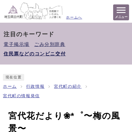
メニュー
ホームへ
注目のキーワード
電子掲示場
ごみ分別辞典
住民票などのコンビニ交付
現在位置
ホーム
行政情報
宮代町の紹介
宮代町の情報発信
宮代花だより❀*゜〜梅の風
景〜