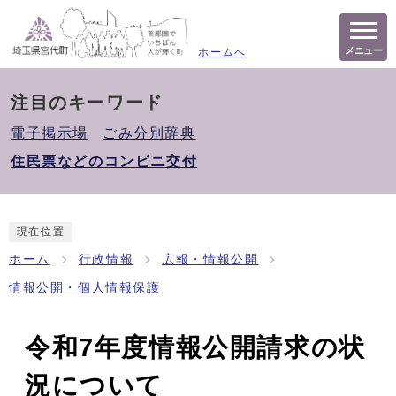
メニュー
ホームへ
注目のキーワード
電子掲示場
ごみ分別辞典
住民票などのコンビニ交付
現在位置
ホーム
行政情報
広報・情報公開
情報公開・個人情報保護
令和7年度情報公開請求の状
況について