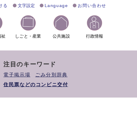
ける
文字設定
Language
お問い合わせ
福祉
しごと・産業
公共施設
行政情報
注目のキーワード
電子掲示場
ごみ分別辞典
住民票などのコンビニ交付