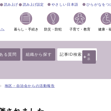
読み上げ
読み上げ設定
やさしい日本語
ひらがなをつ
ムへ
暮らし・手続き
防災・防犯
子育て・教育
健康・
ある質問
組織から探す
記事ID検索
表
示
地区・自治会からの活動報告