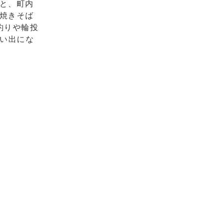
と、町内
焼きそば
釣りや輪投
い出にな