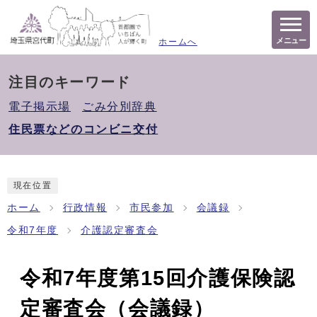
メニュー
ホームへ
注目のキーワード
電子掲示場
ごみ分別辞典
住民票などのコンビニ交付
現在位置
ホーム
行政情報
市民参加
会議録
令和7年度
介護認定審査会
令和7年度第15回介護保険認
定審査会（会議録）