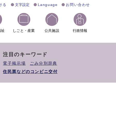
ける
文字設定
Language
お問い合わせ
福祉
しごと・産業
公共施設
行政情報
注目のキーワード
電子掲示場
ごみ分別辞典
住民票などのコンビニ交付