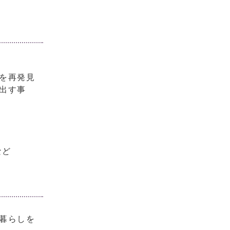
。
を再発見
出す事
など
暮らしを