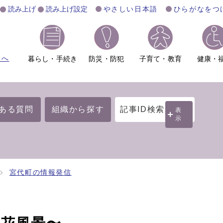
読み上げ
読み上げ設定
やさしい日本語
ひらがなをつ
ムへ
暮らし・手続き
防災・防犯
子育て・教育
健康・
ある質問
組織から探す
記事ID検索
表
示
宮代町の情報発信