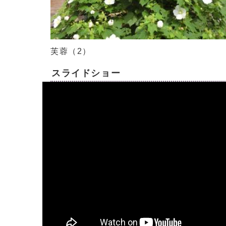
芙蓉（2）
スライドショー