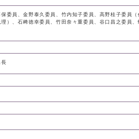
嘉保委員、金野泰久委員、竹内知子委員、高野桂子委員（
代理）、石﨑徳幸委員、竹田奈々重委員、谷口昌之委員、
課長