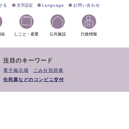
ける
文字設定
Language
お問い合わせ
福祉
しごと・産業
公共施設
行政情報
注目のキーワード
電子掲示場
ごみ分別辞典
住民票などのコンビニ交付