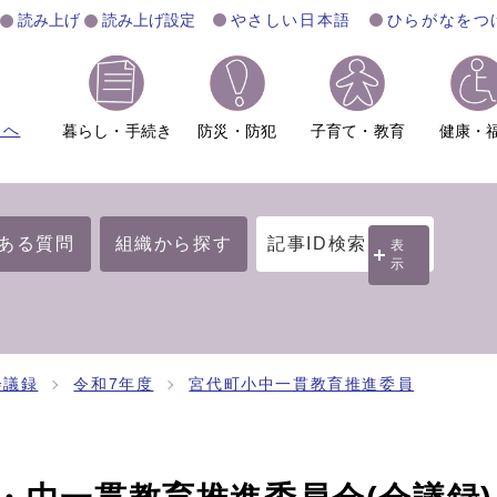
読み上げ
読み上げ設定
やさしい日本語
ひらがなをつ
ムへ
暮らし・手続き
防災・防犯
子育て・教育
健康・
ある質問
組織から探す
記事ID検索
表
示
会議録
令和7年度
宮代町小中一貫教育推進委員